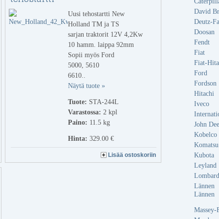
Caterpill
David B
Uusi tehostartti New
Deutz-F
Holland TM ja TS
Doosan
sarjan traktorit 12V 4,2Kw
Fendt
10 hamm. laippa 92mm
Fiat
Sopii myös Ford
Fiat-Hita
5000, 5610
Ford
6610..
Fordson
Näytä tuote »
Hitachi
Tuote:
STA-244L
Iveco
Varastossa:
2
kpl
Internati
Paino:
11.5 kg
John Dee
Kobelco
Hinta:
329.00 €
Komatsu
Kubota
Lisää ostoskoriin
Leyland
Lombard
Lännen
Lännen
Massey-