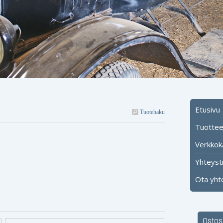
Etusivu
Tuotehaku
Tuotteet
Verkkok
Yhteyst
Ota yht
Ostos