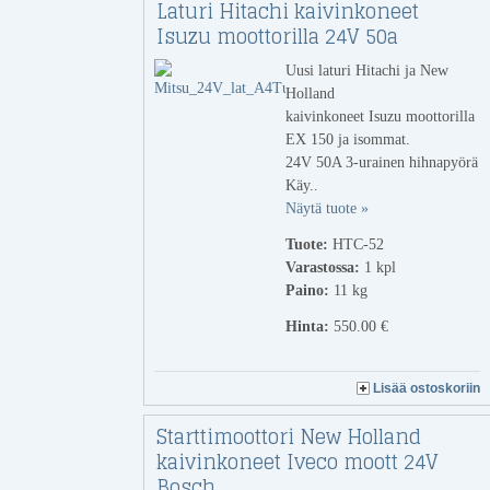
Laturi Hitachi kaivinkoneet
Isuzu moottorilla 24V 50a
Uusi laturi Hitachi ja New
Holland
kaivinkoneet Isuzu moottorilla
EX 150 ja isommat.
24V 50A 3-urainen hihnapyörä
Käy..
Näytä tuote »
Tuote:
HTC-52
Varastossa:
1
kpl
Paino:
11 kg
Hinta:
550.00 €
Lisää ostoskoriin
Starttimoottori New Holland
kaivinkoneet Iveco moott 24V
Bosch