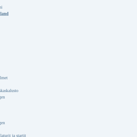
hi
land
almet
skaskalusto
gen
gen
aturit ja startit