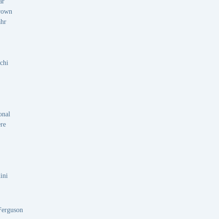
ar
rown
ahr
chi
onal
re
ini
Ferguson