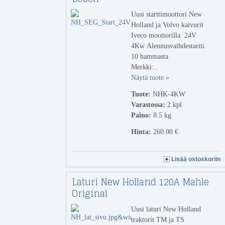
Uusi starttimoottori New
Holland ja Volvo kaivurit
Iveco moottorilla. 24V
4Kw Alennusvaihdestartti.
10 hammasta
Merkki:..
Näytä tuote »
Tuote:
NHK-4KW
Varastossa:
2
kpl
Paino:
8.5 kg
Hinta:
260.00 €
Lisää ostoskoriin
Laturi New Holland 120A Mahle
Original
Uusi laturi New Holland
traktorit TM ja TS