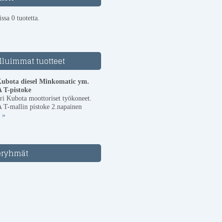
ssa 0 tuotetta.
lluimmat tuotteet
Kubota diesel Minkomatic ym.
 T-pistoke
uri Kubota moottoriset työkoneet.
 T-mallin pistoke 2.napainen
 »
eryhmät