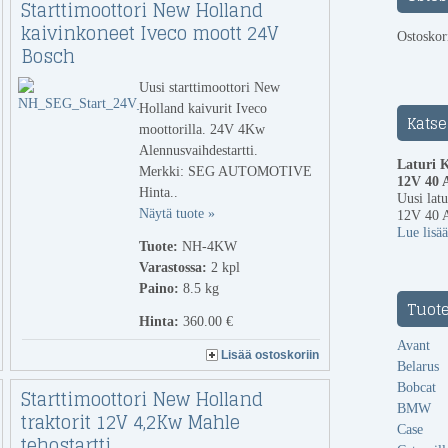
Starttimoottori New Holland
kaivinkoneet Iveco moott 24V
Ostoskori
Bosch
Uusi starttimoottori New
Holland kaivurit Iveco
Katse
moottorilla. 24V 4Kw
Alennusvaihdestartti.
Laturi 
Merkki: SEG AUTOMOTIVE
12V 40 A
Hinta..
Uusi lat
Näytä tuote »
12V 40 A
Lue lisää
Tuote:
NH-4KW
Varastossa:
2
kpl
Paino:
8.5 kg
Tuot
Hinta:
360.00 €
Avant
Lisää ostoskoriin
Belarus
Bobcat
Starttimoottori New Holland
BMW
traktorit 12V 4,2Kw Mahle
Case
tehostartti