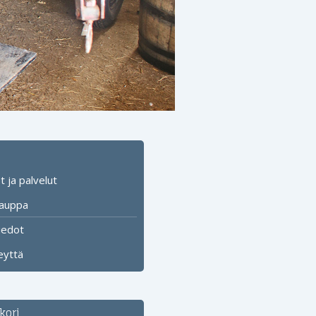
 ja palvelut
auppa
iedot
eyttä
kori