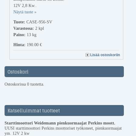
12V 2,8 Kw..
Näytä tuote »
Tuote:
CASE-956-SV
Varastossa:
2
kpl
Paino:
13 kg
Hinta:
190.00 €
Lisää ostoskoriin
Ostoskori
Ostoskorissa 0 tuotetta.
Katselluimmat tuotteet
Starttimoottori Weidemann pienkuormaajat Perkins moott.
UUSI starttimoottori Perkins moottoriset työkoneet, pienkuormaajat
ym. 12V 2 kw