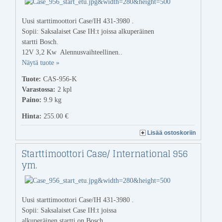
Uusi starttimoottori Case/IH 431-3980 .
Sopii: Saksalaiset Case IH:t joissa alkuperäinen
startti Bosch.
12V 3,2 Kw Alennusvaihteellinen..
Näytä tuote »
Tuote:
CAS-956-K
Varastossa:
2
kpl
Paino:
9.9 kg
Hinta:
255.00 €
Lisää ostoskoriin
Starttimoottori Case/ International 956
ym.
Uusi starttimoottori Case/IH 431-3980 .
Sopii: Saksalaiset Case IH:t joissa
alkuperäinen startti on Bosch.