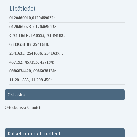
Lisätiedot
0120469010,0120469022:
0120469023, 0120469026:
CA1336IR, IA0555, A14N182:
6333G313B, 2541618:
2541635, 2541636, 2541637, :
457192, 457193, 457194:
0986034420, 0986038130:
11.201.555, 11.209.450:
Ostoskori
Ostoskorissa 0 tuotetta.
Katselluimmat tuotteet