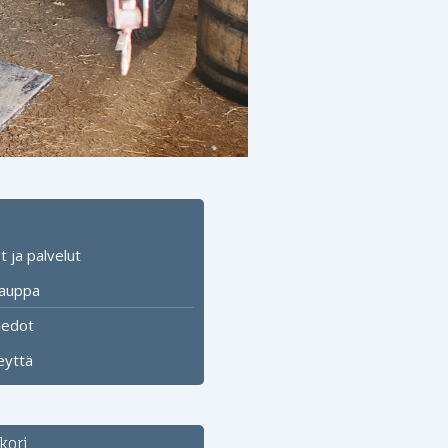
 ja palvelut
auppa
iedot
eyttä
kori