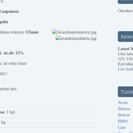
 A
Ostoskori
 2.napainen
epäin
älinen etäisyys
135mm
Katse
Laturi 
. sis.alv 25%
Uusi lat
12V 150
, tai soita tilaus
Korvakk
Lue lisää
0415
imitus heti
Tuot
Avant
Belarus
ssa:
1 kpl
Bobcat
BMW
 kg
Case