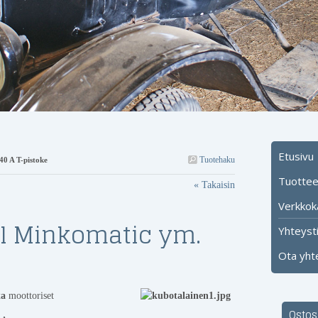
Etusivu
Tuotehaku
40 A T-pistoke
Tuotteet
« Takaisin
Verkkok
el Minkomatic ym.
Yhteyst
Ota yht
ta
moottoriset
Ostos