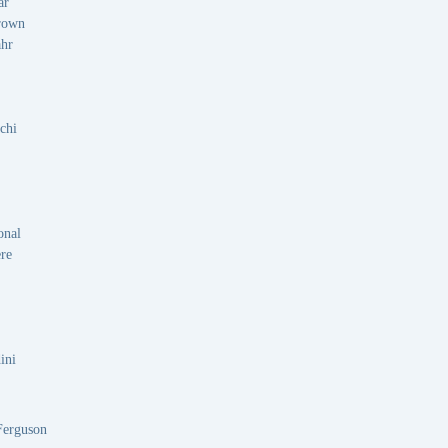
ar
rown
ahr
chi
onal
re
ini
Ferguson