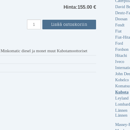
Caterpill
Hinta:
155.00 €
David B
Deutz-F
Doosan
Fendt
Fiat
Fiat-Hita
Ford
Fordson
.Minkomatic diesel ja monet muut Kubotamoottoriset
Hitachi
Iveco
Internati
John Dee
Kobelco
Komatsu
Kubota
Leyland
Lombard
Lännen
Lännen
Massey-