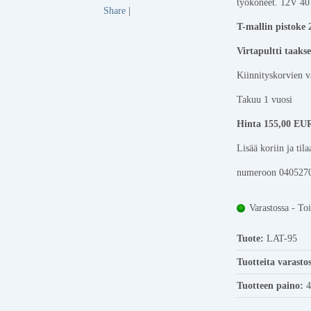
työkoneet. 12V 40
Share
|
T-mallin pistoke
Virtapultti taaks
Kiinnityskorvien v
Takuu 1 vuosi
Hinta 155,00 EUR
Lisää koriin ja tilaa
numeroon 040527
Varastossa - To
Tuote:
LAT-95
Tuotteita varasto
Tuotteen paino:
4