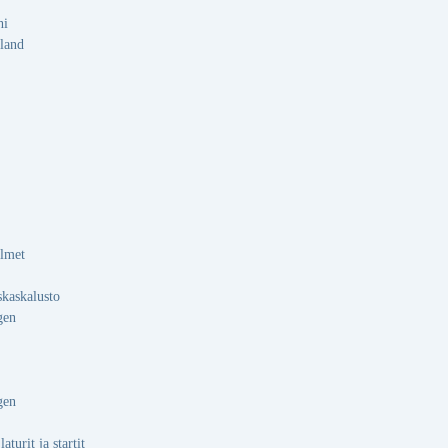
hi
land
almet
skaskalusto
gen
gen
aturit ja startit