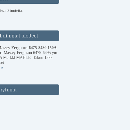
ssa 0 tuotetta.
lluimmat tuotteet
Massey Ferguson 6475-8480 150A
uri Massey Ferguson 6475-6495 ym.
A Merkki MAHLE Takuu 18kk
eet
 »
eryhmät