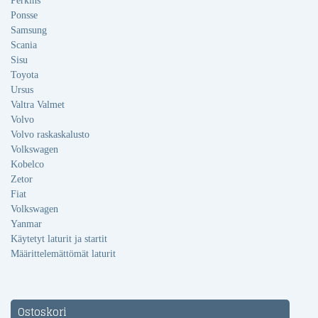
Perkins
Ponsse
Samsung
Scania
Sisu
Toyota
Ursus
Valtra Valmet
Volvo
Volvo raskaskalusto
Volkswagen
Kobelco
Zetor
Fiat
Volkswagen
Yanmar
Käytetyt laturit ja startit
Määrittelemättömät laturit
Ostoskori