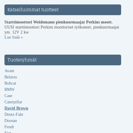
Katselluimmat tuotteet
Starttimoottori Weidemann pienkuormaajat Perkins moott.
UUSI starttimoottori Perkins moottoriset työkoneet, pienkuormaajat
ym. 12V 2 kw
Lue lisää »
Tuoteryhmät
Avant
Belarus
Bobcat
BMW
Case
Caterpillar
David Brown
Deutz-Fahr
Doosan
Fendt