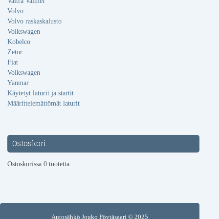
Valtra Valmet
Volvo
Volvo raskaskalusto
Volkswagen
Kobelco
Zetor
Fiat
Volkswagen
Yanmar
Käytetyt laturit ja startit
Määrittelemättömät laturit
Ostoskori
Ostoskorissa 0 tuotetta.
Autosähkö Jouko Pöytäsaari © 2025