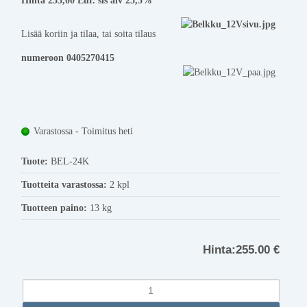
Hinta 255,00 Eur. sis alv 25,5%
Lisää koriin ja tilaa, tai soita tilaus
numeroon 0405270415
Varastossa - Toimitus heti
Tuote:
BEL-24K
Tuotteita varastossa:
2 kpl
Tuotteen paino:
13 kg
Hinta:
255.00 €